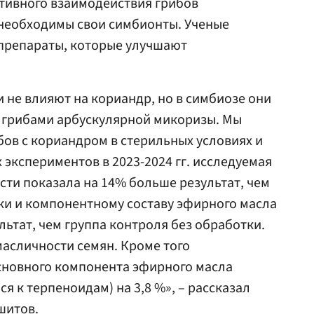
тивного взаимодействия грибов
необходимы свои симбионты. Ученые
препараты, которые улучшают
и не влияют на кориандр, но в симбиозе они
с грибами арбускулярной микоризы. Мы
ов с кориандром в стерильных условиях и
х экспериментов в 2023-2024 гг. исследуемая
сти показала на 14% больше результат, чем
ки и компонентному составу эфирного масла
льтат, чем группа контроля без обработки.
асличности семян. Кроме того
сновного компонента эфирного масла
я к терпеноидам) на 3,8 %», – рассказал
шитов.