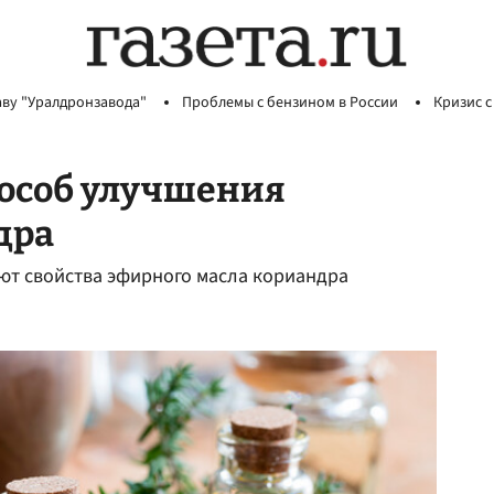
аву "Уралдронзавода"
Проблемы с бензином в России
Кризис с
пособ улучшения
дра
ют свойства эфирного масла кориандра