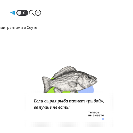
Авторизоваться
 мигрантами в Сеуте
Если сырая рыба пахнет «рыбой»,
ее лучше не есть!