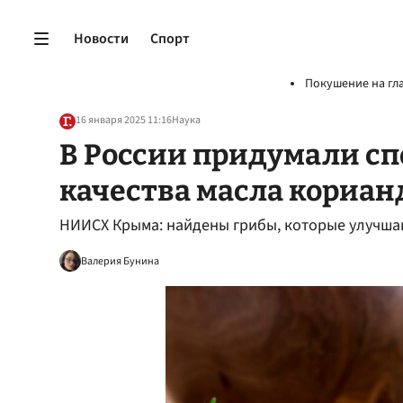
Новости
Спорт
Покушение на гл
16 января 2025 11:16
Наука
В России придумали с
качества масла кориан
НИИСХ Крыма: найдены грибы, которые улучша
Валерия Бунина