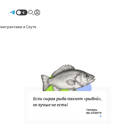
Авторизоваться
 мигрантами в Сеуте
Если сырая рыба пахнет «рыбой»,
ее лучше не есть!