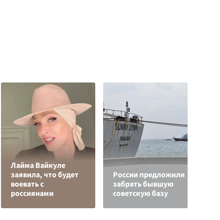
Лайма Вайкуле
В
заявила, что будет
России предложили
к
воевать с
забрать бывшую
С
россиянами
советскую базу
с