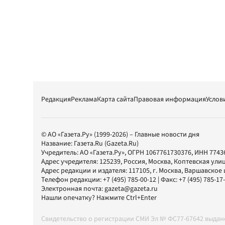
Редакция
Реклама
Карта сайта
Правовая информация
Услов
© АО «Газета.Ру» (1999-2026) – Главные новости дня
Название:
Газета.Ru
(Gazeta.Ru)
Учредитель:
АО «Газета.Ру»
, ОГРН 1067761730376, ИНН 7743
Адрес учредителя: 125239, Россия, Москва, Коптевская улиц
Адрес редакции и издателя:
117105
, г.
Москва
,
Варшавское шо
Телефон редакции:
+7 (495) 785-00-12
| Факс:
+7 (495) 785-17
Электронная почта:
gazeta@gazeta.ru
Нашли опечатку? Нажмите Ctrl+Enter
Свидетельство о регистрации СМИ Эл № ФС77-67642 выда