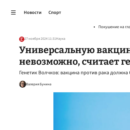
Новости
Спорт
Покушение на гл
27 ноября 2024 11:31
Наука
Универсальную вакцину
невозможно, считает г
Генетик Волчков: вакцина против рака должна
Валерия Бунина