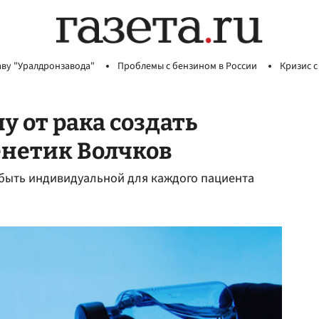
аву "Уралдронзавода"
Проблемы с бензином в России
Кризис с
 от рака создать
енетик Волчков
 быть индивидуальной для каждого пациента