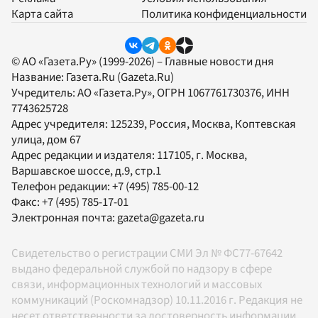
Карта сайта
Политика конфиденциальности
© АО «Газета.Ру» (1999-2026) – Главные новости дня
Название:
Газета.Ru
(Gazeta.Ru)
Учредитель:
АО «Газета.Ру»
, ОГРН 1067761730376, ИНН
7743625728
Адрес учредителя: 125239, Россия, Москва, Коптевская
улица, дом 67
Адрес редакции и издателя:
117105
, г.
Москва
,
Варшавское шоссе, д.9, стр.1
Телефон редакции:
+7 (495) 785-00-12
Факс:
+7 (495) 785-17-01
Электронная почта:
gazeta@gazeta.ru
Свидетельство о регистрации СМИ Эл № ФС77-67642
выдано федеральной службой по надзору в сфере
связи, информационных технологий и массовых
коммуникаций (Роскомнадзор) 10.11.2016 г. Редакция не
несет ответственности за достоверность информации,