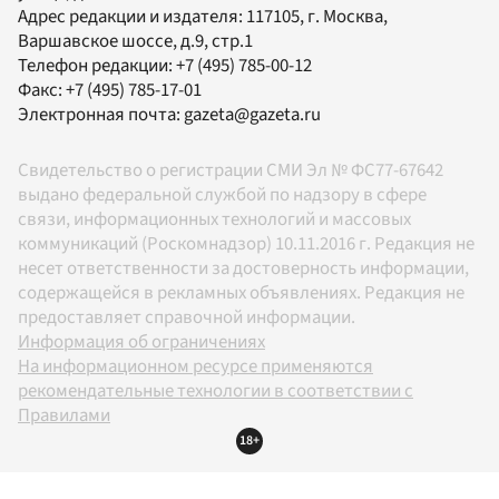
Адрес редакции и издателя:
117105
, г.
Москва
,
Варшавское шоссе, д.9, стр.1
Телефон редакции:
+7 (495) 785-00-12
Факс:
+7 (495) 785-17-01
Электронная почта:
gazeta@gazeta.ru
Свидетельство о регистрации СМИ Эл № ФС77-67642
выдано федеральной службой по надзору в сфере
связи, информационных технологий и массовых
коммуникаций (Роскомнадзор) 10.11.2016 г. Редакция не
несет ответственности за достоверность информации,
содержащейся в рекламных объявлениях. Редакция не
предоставляет справочной информации.
Информация об ограничениях
На информационном ресурсе применяются
рекомендательные технологии в соответствии с
Правилами
18+