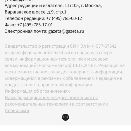
Адрес редакции и издателя:
117105
, г.
Москва
,
Варшавское шоссе, д.9, стр.1
Телефон редакции:
+7 (495) 785-00-12
Факс:
+7 (495) 785-17-01
Электронная почта:
gazeta@gazeta.ru
Свидетельство о регистрации СМИ Эл № ФС77-67642
выдано федеральной службой по надзору в сфере
связи, информационных технологий и массовых
коммуникаций (Роскомнадзор) 10.11.2016 г. Редакция не
несет ответственности за достоверность информации,
содержащейся в рекламных объявлениях. Редакция не
предоставляет справочной информации.
Информация об ограничениях
На информационном ресурсе применяются
рекомендательные технологии в соответствии с
Правилами
18+