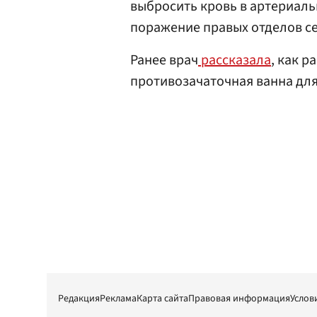
выбросить кровь в артериаль
поражение правых отделов се
Ранее врач
рассказала
, как 
противозачаточная ванна дл
Редакция
Реклама
Карта сайта
Правовая информация
Услов