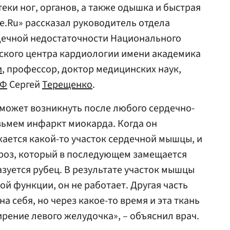
теки ног, органов, а также одышка и быстрая
те.Ru» рассказал руководитель отдела
дечной недостаточности Национального
ского центра кардиологии имени академика
и
, профессор, доктор медицинских наук,
РФ
Сергей
Терещенко
.
может возникнуть после любого сердечно-
зьмем инфаркт миокарда. Когда он
жается какой-то участок сердечной мышцы, и
кроз, который в последующем замещается
зуется рубец. В результате участок мышцы
й функции, он не работает. Другая часть
а себя, но через какое-то время и эта ткань
рение левого желудочка», – объяснил врач.