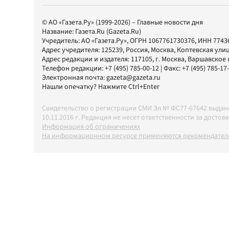
© АО «Газета.Ру» (1999-2026) – Главные новости дня
Название:
Газета.Ru
(Gazeta.Ru)
Учредитель:
АО «Газета.Ру»
, ОГРН 1067761730376, ИНН 7743
Адрес учредителя: 125239, Россия, Москва, Коптевская улиц
Адрес редакции и издателя:
117105
, г.
Москва
,
Варшавское шо
Телефон редакции:
+7 (495) 785-00-12
| Факс:
+7 (495) 785-17
Электронная почта:
gazeta@gazeta.ru
Нашли опечатку? Нажмите Ctrl+Enter
Свидетельство о регистрации СМИ Эл № ФС77-67642 выда
10.11.2016 г. Редакция не несет ответственности за дос
Информация об ограничениях
На информационном ресурсе применяются рекомендатель