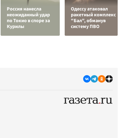
Россия нанесла
Одессу атаковал
неожиданный удар
ракетный комплекс
У
по Токио в споре за
"Бал", обманув
Е
Курилы
систему ПВО
в