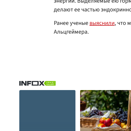
энергии. Выделяемые ею горм
делают ее частью эндокринн
Ранее ученые
выяснили
, что
Альцгеймера.