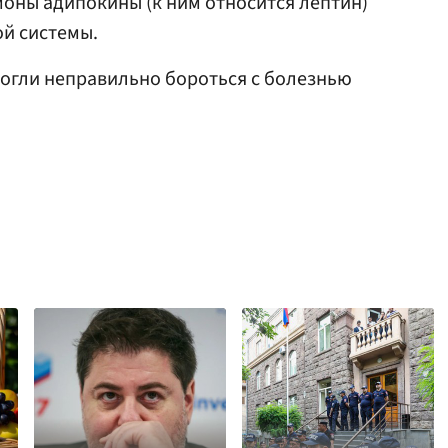
оны адипокины (к ним относится лептин)
ой системы.
 могли неправильно бороться с болезнью