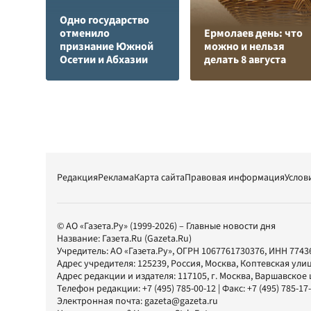
Одно государство
отменило
Ермолаев день: что
признание Южной
можно и нельзя
Осетии и Абхазии
делать 8 августа
Редакция
Реклама
Карта сайта
Правовая информация
Услов
© АО «Газета.Ру» (1999-2026) – Главные новости дня
Название:
Газета.Ru
(Gazeta.Ru)
Учредитель:
АО «Газета.Ру»
, ОГРН 1067761730376, ИНН 7743
Адрес учредителя: 125239, Россия, Москва, Коптевская улиц
Адрес редакции и издателя:
117105
, г.
Москва
,
Варшавское шо
Телефон редакции:
+7 (495) 785-00-12
| Факс:
+7 (495) 785-17
Электронная почта:
gazeta@gazeta.ru