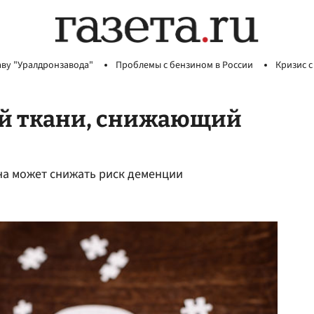
аву "Уралдронзавода"
Проблемы с бензином в России
Кризис с
ой ткани, снижающий
ина может снижать риск деменции