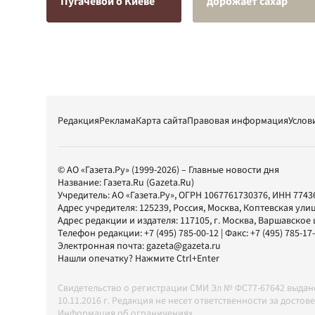
Пугачевой о Киеве
дорожает сахар
Редакция
Реклама
Карта сайта
Правовая информация
Услов
© АО «Газета.Ру» (1999-2026) – Главные новости дня
Название:
Газета.Ru
(Gazeta.Ru)
Учредитель:
АО «Газета.Ру»
, ОГРН 1067761730376, ИНН 7743
Адрес учредителя: 125239, Россия, Москва, Коптевская улиц
Адрес редакции и издателя:
117105
, г.
Москва
,
Варшавское шо
Телефон редакции:
+7 (495) 785-00-12
| Факс:
+7 (495) 785-17
Электронная почта:
gazeta@gazeta.ru
Нашли опечатку? Нажмите Ctrl+Enter
Свидетельство о регистрации СМИ Эл № ФС77-67642 выда
10.11.2016 г. Редакция не несет ответственности за дос
Информация об ограничениях