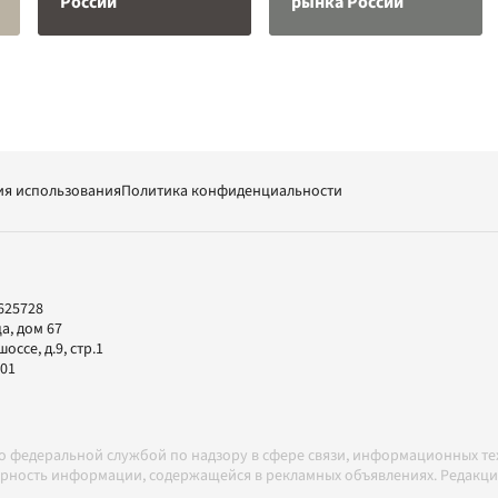
России
рынка России
ия использования
Политика конфиденциальности
625728
а, дом 67
ссе, д.9, стр.1
-01
но федеральной службой по надзору в сфере связи, информационных т
товерность информации, содержащейся в рекламных объявлениях. Редак