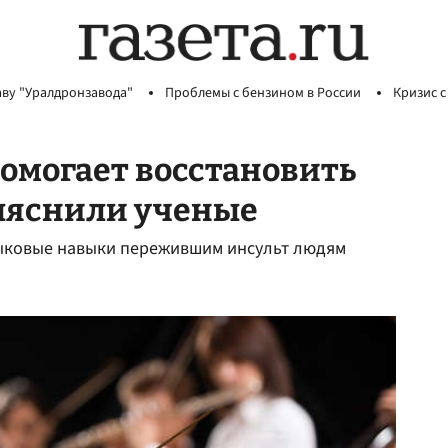
аву "Уралдронзавода"
Проблемы с бензином в России
Кризис с
омогает восстановить
выяснили ученые
зыковые навыки пережившим инсульт людям