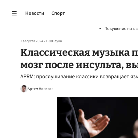
Новости
Спорт
Покушение на гл
2 августа 2024 21:38
Наука
Классическая музыка п
мозг после инсульта, 
APRM: прослушивание классики возвращает я
Артем Новиков