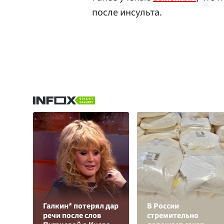
после инсульта.
Галкин* потерял дар
В России
речи после слов
стремительно