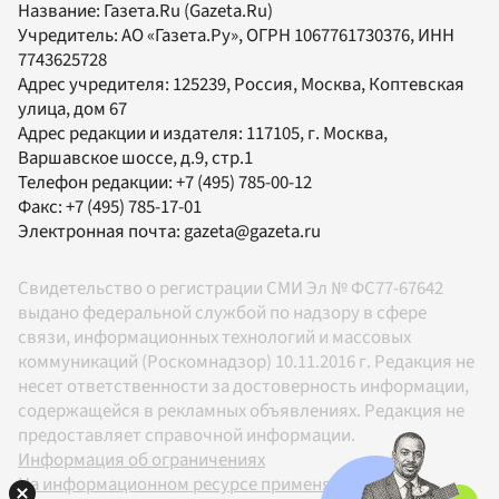
Название:
Газета.Ru
(Gazeta.Ru)
Учредитель:
АО «Газета.Ру»
, ОГРН 1067761730376, ИНН
7743625728
Адрес учредителя: 125239, Россия, Москва, Коптевская
улица, дом 67
Адрес редакции и издателя:
117105
, г.
Москва
,
Варшавское шоссе, д.9, стр.1
Телефон редакции:
+7 (495) 785-00-12
Факс:
+7 (495) 785-17-01
Электронная почта:
gazeta@gazeta.ru
Свидетельство о регистрации СМИ Эл № ФС77-67642
выдано федеральной службой по надзору в сфере
связи, информационных технологий и массовых
коммуникаций (Роскомнадзор) 10.11.2016 г. Редакция не
несет ответственности за достоверность информации,
содержащейся в рекламных объявлениях. Редакция не
предоставляет справочной информации.
Информация об ограничениях
На информационном ресурсе применяются