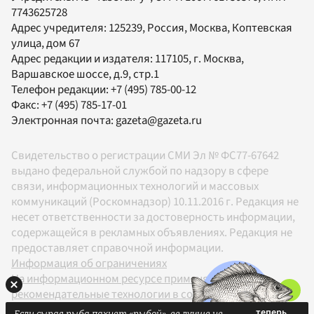
7743625728
Адрес учредителя: 125239, Россия, Москва, Коптевская
улица, дом 67
Адрес редакции и издателя:
117105
, г.
Москва
,
Варшавское шоссе, д.9, стр.1
Телефон редакции:
+7 (495) 785-00-12
Факс:
+7 (495) 785-17-01
Электронная почта:
gazeta@gazeta.ru
Свидетельство о регистрации СМИ Эл № ФС77-67642
выдано федеральной службой по надзору в сфере
связи, информационных технологий и массовых
коммуникаций (Роскомнадзор) 10.11.2016 г. Редакция не
несет ответственности за достоверность информации,
содержащейся в рекламных объявлениях. Редакция не
предоставляет справочной информации.
Информация об ограничениях
На информационном ресурсе применяются
рекомендательные технологии в соответствии с
Правилами
Если сырая рыба пахнет «рыбой», ее лучше не