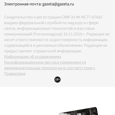
Электронная почта:
gazeta@gazeta.ru
Свидетельство о регистрации СМИ Эл № ФС77-67642
выдано федеральной службой по надзору в сфере
связи, информационных технологий и массовых
коммуникаций (Роскомнадзор) 10.11.2016 г. Редакция не
несет ответственности за достоверность информации,
содержащейся в рекламных объявлениях. Редакция не
предоставляет справочной информации.
Информация об ограничениях
На информационном ресурсе применяются
рекомендательные технологии в соответствии с
Правилами
18+