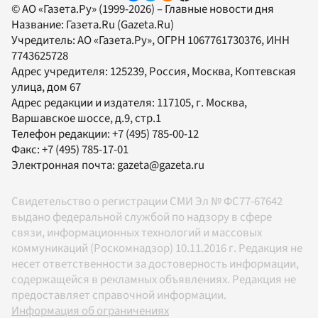
© АО «Газета.Ру» (1999-2026) – Главные новости дня
Название:
Газета.Ru
(Gazeta.Ru)
Учредитель:
АО «Газета.Ру»
, ОГРН 1067761730376, ИНН
7743625728
Адрес учредителя: 125239, Россия, Москва, Коптевская
улица, дом 67
Адрес редакции и издателя:
117105
, г.
Москва
,
Варшавское шоссе, д.9, стр.1
Телефон редакции:
+7 (495) 785-00-12
Факс:
+7 (495) 785-17-01
Электронная почта:
gazeta@gazeta.ru
Свидетельство о регистрации СМИ Эл № ФС77-67642
выдано федеральной службой по надзору в сфере
связи, информационных технологий и массовых
коммуникаций (Роскомнадзор) 10.11.2016 г. Редакция не
несет ответственности за достоверность информации,
содержащейся в рекламных объявлениях. Редакция не
предоставляет справочной информации.
Информация об ограничениях