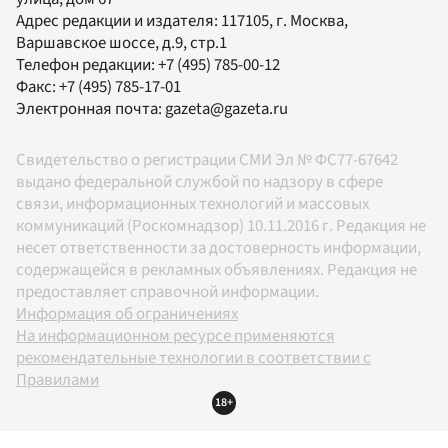
Адрес редакции и издателя:
117105
, г.
Москва
,
Варшавское шоссе, д.9, стр.1
Телефон редакции:
+7 (495) 785-00-12
Факс:
+7 (495) 785-17-01
Электронная почта:
gazeta@gazeta.ru
Свидетельство о регистрации СМИ Эл № ФС77-67642
выдано федеральной службой по надзору в сфере
связи, информационных технологий и массовых
коммуникаций (Роскомнадзор) 10.11.2016 г. Редакция не
несет ответственности за достоверность информации,
содержащейся в рекламных объявлениях. Редакция не
предоставляет справочной информации.
Информация об ограничениях
На информационном ресурсе применяются
рекомендательные технологии в соответствии с
Правилами
18+