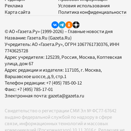
Реклама
Условия использования
Карта сайта
Политика конфиденциальности
© АО «Газета.Ру» (1999-2026) – Главные новости дня
Название:
Газета.Ru
(Gazeta.Ru)
Учредитель:
АО «Газета.Ру»
, ОГРН 1067761730376, ИНН
7743625728
Адрес учредителя: 125239, Россия, Москва, Коптевская
улица, дом 67
Адрес редакции и издателя:
117105
, г.
Москва
,
Варшавское шоссе, д.9, стр.1
Телефон редакции:
+7 (495) 785-00-12
Факс:
+7 (495) 785-17-01
Электронная почта:
gazeta@gazeta.ru
Свидетельство о регистрации СМИ Эл № ФС77-67642
выдано федеральной службой по надзору в сфере
связи, информационных технологий и массовых
коммуникаций (Роскомнадзор) 10.11.2016 г. Редакция не