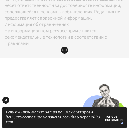
несет ответственности за достоверность информации,
содержащейся в рекламных объявлениях. Редакция не
предоставляет справочной информации.
Информация об ограничениях
На информационном ресурсе применяются
рекомендательные технологии в соответствии с
Правилами
18+
Если бы Илон Маск тратил по 1 млн долларов в
день, его состояние не закончилось бы и через 2000
лет