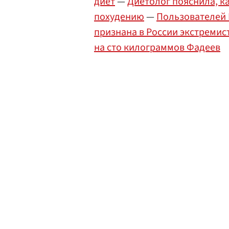
диет
—
Диетолог пояснила, к
похудению
—
Пользователей 
признана в России экстремис
на сто килограммов Фадеев