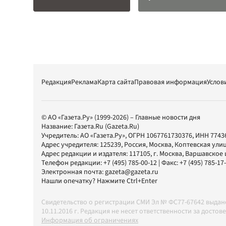
Редакция
Реклама
Карта сайта
Правовая информация
Услов
© АО «Газета.Ру» (1999-2026) – Главные новости дня
Название:
Газета.Ru
(Gazeta.Ru)
Учредитель:
АО «Газета.Ру»
, ОГРН 1067761730376, ИНН 7743
Адрес учредителя: 125239, Россия, Москва, Коптевская улиц
Адрес редакции и издателя:
117105
, г.
Москва
,
Варшавское шо
Телефон редакции:
+7 (495) 785-00-12
| Факс:
+7 (495) 785-17
Электронная почта:
gazeta@gazeta.ru
Нашли опечатку? Нажмите Ctrl+Enter
Свидетельство о регистрации СМИ Эл № ФС77-67642 выда
10.11.2016 г. Редакция не несет ответственности за дос
Информация об ограничениях