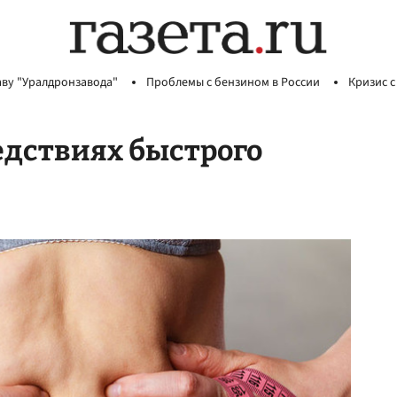
аву "Уралдронзавода"
Проблемы с бензином в России
Кризис с
ледствиях быстрого