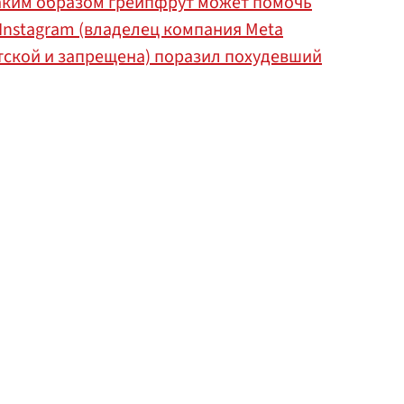
аким образом грейпфрут может помочь
Instagram (владелец компания Meta
тской и запрещена) поразил похудевший