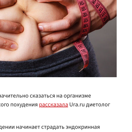
начительно сказаться на организме
кого похудения
рассказала
Ura.ru диетолог
дении начинает страдать эндокринная