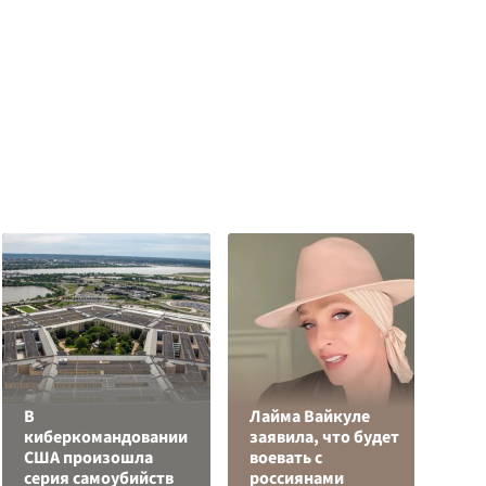
В
Лайма Вайкуле
О
киберкомандовании
заявила, что будет
о
США произошла
воевать с
п
серия самоубийств
россиянами
О