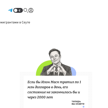
Авторизоваться
 мигрантами в Сеуте
Если бы Илон Маск тратил по 1
млн долларов в день, его
состояние не закончилось бы и
через 2000 лет