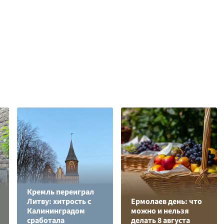
Кремль переиграл
Литву: хитрость с
Ермолаев день: что
Калининградом
можно и нельзя
сработала
делать 8 августа