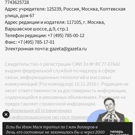
7743625728
Адрес учредителя: 125239, Россия, Москва, Коптевская
улица, дом 67
Адрес редакции и издателя:
117105
, г.
Москва
,
Варшавское шоссе, д.9, стр.1
Телефон редакции:
+7 (495) 785-00-12
Факс:
+7 (495) 785-17-01
Электронная почта:
gazeta@gazeta.ru
Свидетельство о регистрации СМИ Эл № ФС77-67642
выдано федеральной службой по надзору в сфере
связи, информационных технологий и массовых
коммуникаций (Роскомнадзор) 10.11.2016 г. Редакция не
несет ответственности за достоверность информации,
содержащейся в рекламных объявлениях. Редакция не
предоставляет справочной информации.
Информация об ограничениях
На информационном ресурсе применяются
рекомендательные технологии в соответствии с
Если бы Илон Маск тратил по 1 млн долларов в
Правилами
день, его состояние не закончилось бы и через 2000