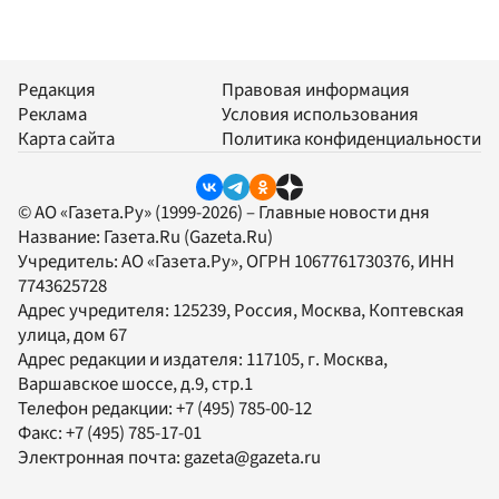
Редакция
Правовая информация
Реклама
Условия использования
Карта сайта
Политика конфиденциальности
© АО «Газета.Ру» (1999-2026) – Главные новости дня
Название:
Газета.Ru
(Gazeta.Ru)
Учредитель:
АО «Газета.Ру»
, ОГРН 1067761730376, ИНН
7743625728
Адрес учредителя: 125239, Россия, Москва, Коптевская
улица, дом 67
Адрес редакции и издателя:
117105
, г.
Москва
,
Варшавское шоссе, д.9, стр.1
Телефон редакции:
+7 (495) 785-00-12
Факс:
+7 (495) 785-17-01
Электронная почта:
gazeta@gazeta.ru