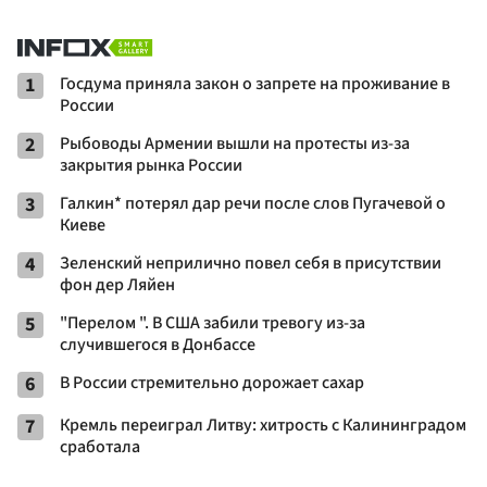
1
Госдума приняла закон о запрете на проживание в
России
2
Рыбоводы Армении вышли на протесты из-за
закрытия рынка России
3
Галкин* потерял дар речи после слов Пугачевой о
Киеве
4
Зеленский неприлично повел cебя в присутствии
фон дер Ляйен
5
"Перелом ". В США забили тревогу из-за
случившегося в Донбассе
6
В России стремительно дорожает сахар
7
Кремль переиграл Литву: хитрость с Калининградом
сработала