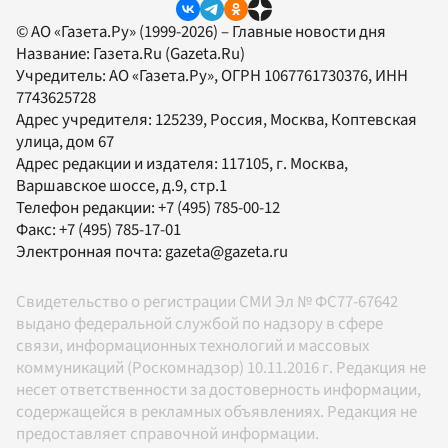
© АО «Газета.Ру» (1999-2026) – Главные новости дня
Название:
Газета.Ru
(Gazeta.Ru)
Учредитель:
АО «Газета.Ру»
, ОГРН 1067761730376, ИНН
7743625728
Адрес учредителя: 125239, Россия, Москва, Коптевская
улица, дом 67
Адрес редакции и издателя:
117105
, г.
Москва
,
Варшавское шоссе, д.9, стр.1
Телефон редакции:
+7 (495) 785-00-12
Факс:
+7 (495) 785-17-01
Электронная почта:
gazeta@gazeta.ru
Свидетельство о регистрации СМИ Эл № ФС77-67642
выдано федеральной службой по надзору в сфере
связи, информационных технологий и массовых
коммуникаций (Роскомнадзор) 10.11.2016 г. Редакция не
несет ответственности за достоверность информации,
содержащейся в рекламных объявлениях. Редакция не
предоставляет справочной информации.