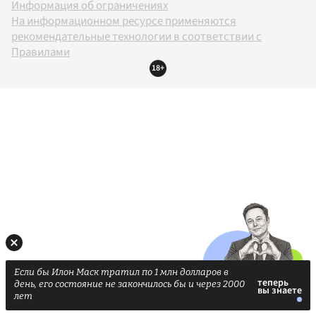
Информация об ограничениях
На информационном ресурсе применяются
рекомендательные технологии в соответствии с
Правилами
18+
Если бы Илон Маск тратил по 1 млн долларов в
день, его состояние не закончилось бы и через 2000
лет