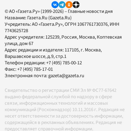
© АО «Газета.Ру» (1999-2026) – Главные новости дня
Название:
Газета.Ru
(Gazeta.Ru)
Учредитель:
АО «Газета.Ру»
, ОГРН 1067761730376, ИНН
7743625728
Адрес учредителя: 125239, Россия, Москва, Коптевская
улица, дом 67
Адрес редакции и издателя:
117105
, г.
Москва
,
Варшавское шоссе, д.9, стр.1
Телефон редакции:
+7 (495) 785-00-12
Факс:
+7 (495) 785-17-01
Электронная почта:
gazeta@gazeta.ru
Свидетельство о регистрации СМИ Эл № ФС77-67642
выдано федеральной службой по надзору в сфере
связи, информационных технологий и массовых
коммуникаций (Роскомнадзор) 10.11.2016 г. Редакция не
несет ответственности за достоверность информации,
содержащейся в рекламных объявлениях. Редакция не
предоставляет справочной информации.