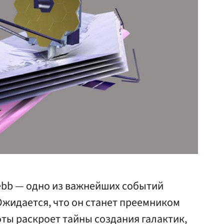
ebb — одно из важнейших событий
Ожидается, что он станет преемником
оты раскроет тайны создания галактик,