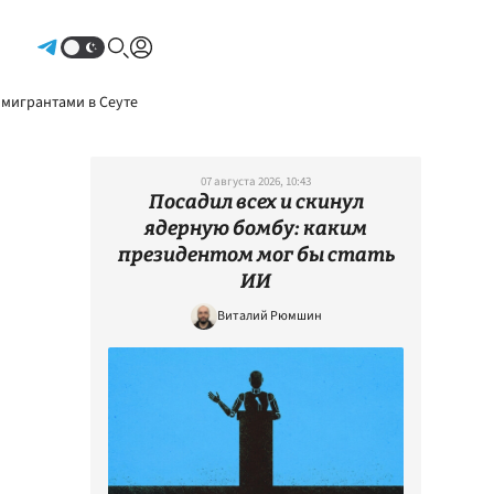
Авторизоваться
 мигрантами в Сеуте
07 августа 2026, 10:43
Посадил всех и скинул
ядерную бомбу: каким
президентом мог бы стать
ИИ
Виталий Рюмшин