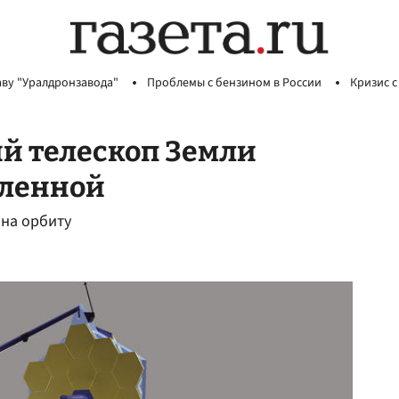
аву "Уралдронзавода"
Проблемы с бензином в России
Кризис с
ий телескоп Земли
еленной
 на орбиту