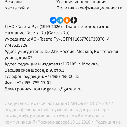
Реклама
Условия использования
Карта сайта
Политика конфиденциальности
© АО «Газета.Ру» (1999-2026) – Главные новости дня
Название:
Газета.Ru
(Gazeta.Ru)
Учредитель:
АО «Газета.Ру»
, ОГРН 1067761730376, ИНН
7743625728
Адрес учредителя: 125239, Россия, Москва, Коптевская
улица, дом 67
Адрес редакции и издателя:
117105
, г.
Москва
,
Варшавское шоссе, д.9, стр.1
Телефон редакции:
+7 (495) 785-00-12
Факс:
+7 (495) 785-17-01
Электронная почта:
gazeta@gazeta.ru
Свидетельство о регистрации СМИ Эл № ФС77-67642
выдано федеральной службой по надзору в сфере
связи, информационных технологий и массовых
коммуникаций (Роскомнадзор) 10.11.2016 г. Редакция не