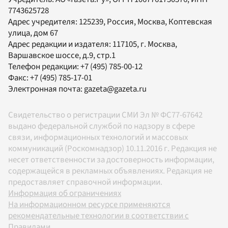
7743625728
Адрес учредителя: 125239, Россия, Москва, Коптевская
улица, дом 67
Адрес редакции и издателя:
117105
, г.
Москва
,
Варшавское шоссе, д.9, стр.1
Телефон редакции:
+7 (495) 785-00-12
Факс:
+7 (495) 785-17-01
Электронная почта:
gazeta@gazeta.ru
Свидетельство о регистрации СМИ Эл № ФС77-67642
выдано федеральной службой по надзору в сфере
связи, информационных технологий и массовых
коммуникаций (Роскомнадзор) 10.11.2016 г. Редакция не
несет ответственности за достоверность информации,
содержащейся в рекламных объявлениях. Редакция не
предоставляет справочной информации.
Информация об ограничениях
На информационном ресурсе применяются
рекомендательные технологии в соответствии с
Правилами