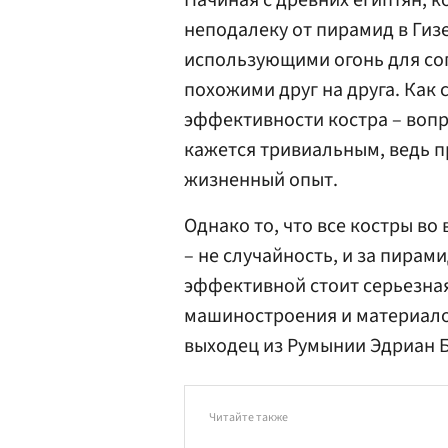
Начиная с древних египтян, 
неподалеку от пирамид в Гиз
использующими огонь для сог
похожими друг на друга. Как
эффективности костра – вопр
кажется тривиальным, ведь п
жизненный опыт.
Однако то, что все костры во
– не случайность, и за пира
эффективной стоит серьезная
машиностроения и материало
выходец из Румынии Эдриан 
Читайте также