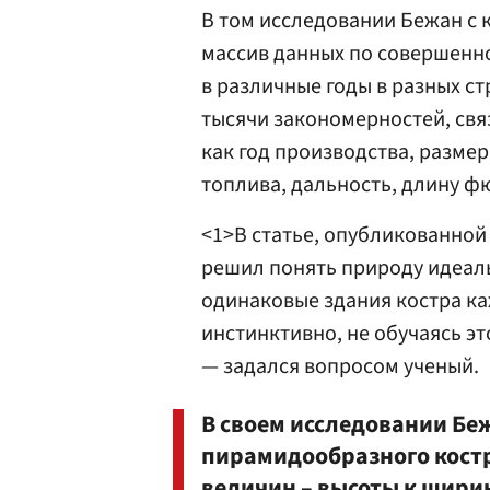
В том исследовании Бежан с
массив данных по совершенн
в различные годы в разных с
тысячи закономерностей, свя
как год производства, размер
топлива, дальность, длину ф
<1>В статье, опубликованной
решил понять природу идеаль
одинаковые здания костра ка
инстинктивно, не обучаясь эт
— задался вопросом ученый.
В своем исследовании Бе
пирамидообразного кост
величин – высоты к шири