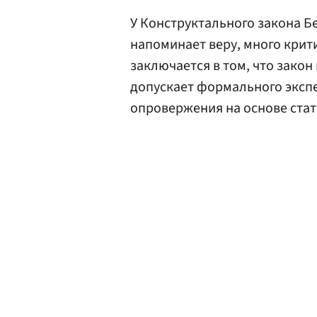
У Конструктального закона Б
напоминает веру, много крит
заключается в том, что зако
допускает формального эксп
опровержения на основе стат