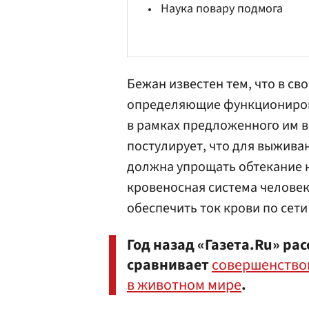
Наука повару подмога
Бежан известен тем, что в св
определяющие функциониров
в рамках предложенного им в
постулирует, что для выжива
должна упрощать обтекание 
кровеносная система челове
обеспечить ток крови по сет
Год назад «Газета.Ru» ра
сравнивает
совершенство
в животном мире
.