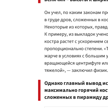
Он учел, по каким законам п
в груде дров, сложенных в к
Некоторые из которых, правд
К примеру, из выкладок учен
костра растет с ускорением с
пропорционально степени. «Т
жарче в условиях с большим 
вращающейся центрифуге или
тяжелой», — заключил физик
Однако главный вывод ис
максимально горячий кост
сложенных в пирамиду д