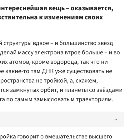
интереснейшая вещь – оказывается,
вствительна к изменениям своих
 структуры вдвое – и большинство звёзд
сделай массу электрона втрое больше – и во
их атомов, кроме водорода, так что ни
ее какие-то там ДНК уже существовать не
ространства не тройкой, а, скажем,
ется замкнутых орбит, и планеты со звёздами
уга по самым замысловатым траекториям.
ройка говорит о вмешательстве высшего