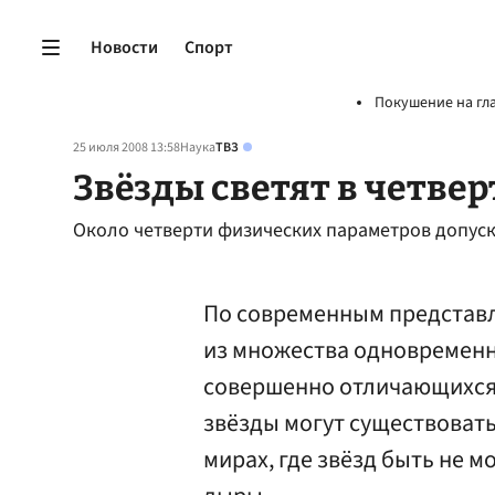
Новости
Спорт
Покушение на гл
25 июля 2008 13:58
Наука
ТВЗ
Звёзды светят в четве
Около четверти физических параметров допуск
По современным представл
из множества одновремен
совершенно отличающихся 
звёзды могут существовать 
мирах, где звёзд быть не м