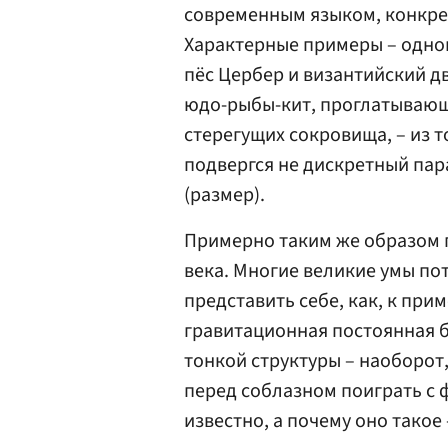
современным языком, конкре
Характерные примеры – одног
пёс Цербер и византийский дв
юдо-рыбы-кит, проглатывающ
стерегущих сокровища, – из т
подвергся не дискретный пар
(размер).
Примерно таким же образом п
века. Многие великие умы по
представить себе, как, к при
гравитационная постоянная б
тонкой структуры – наоборот,
перед соблазном поиграть с 
известно, а почему оно такое 