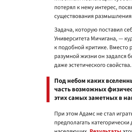
потерял к нему интерес, посв
существования размышлениям
Задача, которую поставил се
Университета Мичигана, — куд
к подобной критике. Вместо
разумной жизни он задался б
даже эстетического свойства.
Под небом каких вселенны
часть возможных физичес
этих самых заметных в н
При этом Адамс не стал игра
предполагать категорически 
населяющих.
Результаты
это