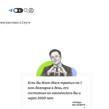
Авторизоваться
 мигрантами в Сеуте
Если бы Илон Маск тратил по 1
млн долларов в день, его
состояние не закончилось бы и
через 2000 лет