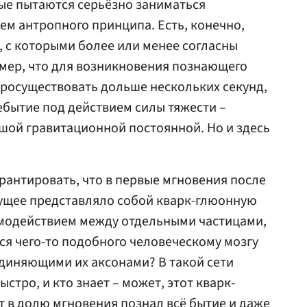
ые пытаются серьёзно заниматься
м антропного принципа. Есть, конечно,
, с которыми более или менее согласны
мер, что для возникновения познающего
росуществовать дольше нескольких секунд,
ебытие под действием силы тяжести –
шой гравитационной постоянной. Но и здесь
арантировать, что в первые мгновения после
сущее представляло собой кварк-глюонную
имодействием между отдельными частицами,
ся чего-то подобного человеческому мозгу
единяющими их аксонами? В такой сети
стро, и кто знает – может, этот кварк-
 в долю мгновения познал всё бытие и даже