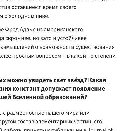
ятив оставшееся время своего
 о холодном пиве.
бе Фред Адамс из американского
а скромнее, но зато и устойчивее
 размышлений о возможности существования
олее простым вопросом – в какой-то степени
х можно увидеть свет звёзд? Какая
ких констант допускает появление
ашей Вселенной образований?
ть с размерностью нашего мира или
другой состав элементарных частиц, его
й работы приняты к публикации в Journal of