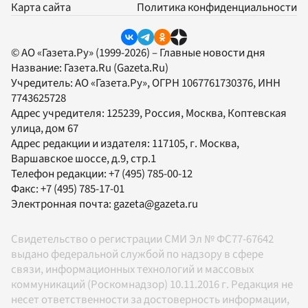
Карта сайта
Политика конфиденциальности
© АО «Газета.Ру» (1999-2026) – Главные новости дня
Название:
Газета.Ru
(Gazeta.Ru)
Учредитель:
АО «Газета.Ру»
, ОГРН 1067761730376, ИНН
7743625728
Адрес учредителя: 125239, Россия, Москва, Коптевская
улица, дом 67
Адрес редакции и издателя:
117105
, г.
Москва
,
Варшавское шоссе, д.9, стр.1
Телефон редакции:
+7 (495) 785-00-12
Факс:
+7 (495) 785-17-01
Электронная почта:
gazeta@gazeta.ru
Свидетельство о регистрации СМИ Эл № ФС77-67642
выдано федеральной службой по надзору в сфере
связи, информационных технологий и массовых
коммуникаций (Роскомнадзор) 10.11.2016 г. Редакция не
несет ответственности за достоверность информации,