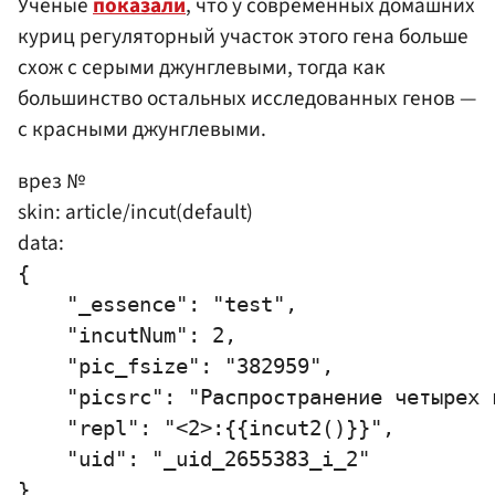
Ученые
показали
, что у современных домашних
куриц регуляторный участок этого гена больше
схож с серыми джунглевыми, тогда как
большинство остальных исследованных генов —
с красными джунглевыми.
врез №
skin: article/incut(default)
data:
{

    "_essence": "test",

    "incutNum": 2,

    "pic_fsize": "382959",

    "picsrc": "Распространение четырех 
    "repl": "<2>:{{incut2()}}",

    "uid": "_uid_2655383_i_2"
