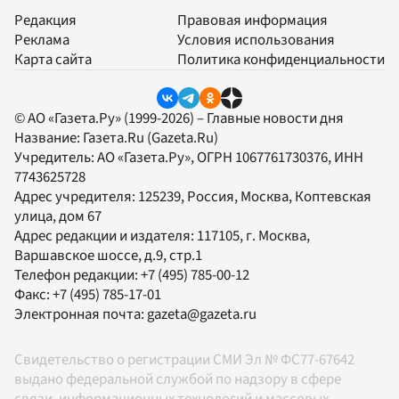
Редакция
Правовая информация
Реклама
Условия использования
Карта сайта
Политика конфиденциальности
© АО «Газета.Ру» (1999-2026) – Главные новости дня
Название:
Газета.Ru
(Gazeta.Ru)
Учредитель:
АО «Газета.Ру»
, ОГРН 1067761730376, ИНН
7743625728
Адрес учредителя: 125239, Россия, Москва, Коптевская
улица, дом 67
Адрес редакции и издателя:
117105
, г.
Москва
,
Варшавское шоссе, д.9, стр.1
Телефон редакции:
+7 (495) 785-00-12
Факс:
+7 (495) 785-17-01
Электронная почта:
gazeta@gazeta.ru
Свидетельство о регистрации СМИ Эл № ФС77-67642
выдано федеральной службой по надзору в сфере
связи, информационных технологий и массовых