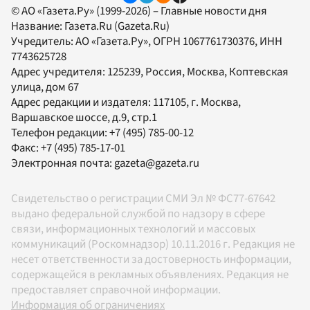
© АО «Газета.Ру» (1999-2026) – Главные новости дня
Название:
Газета.Ru
(Gazeta.Ru)
Учредитель:
АО «Газета.Ру»
, ОГРН 1067761730376, ИНН
7743625728
Адрес учредителя: 125239, Россия, Москва, Коптевская
улица, дом 67
Адрес редакции и издателя:
117105
, г.
Москва
,
Варшавское шоссе, д.9, стр.1
Телефон редакции:
+7 (495) 785-00-12
Факс:
+7 (495) 785-17-01
Электронная почта:
gazeta@gazeta.ru
Свидетельство о регистрации СМИ Эл № ФС77-67642
выдано федеральной службой по надзору в сфере
связи, информационных технологий и массовых
коммуникаций (Роскомнадзор) 10.11.2016 г. Редакция не
несет ответственности за достоверность информации,
содержащейся в рекламных объявлениях. Редакция не
предоставляет справочной информации.
Информация об ограничениях