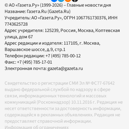
© АО «Газета.Ру» (1999-2026) – Главные новости дня
Название:
Газета.Ru
(Gazeta.Ru)
Учредитель:
АО «Газета.Ру»
, ОГРН 1067761730376, ИНН
7743625728
Адрес учредителя: 125239, Россия, Москва, Коптевская
улица, дом 67
Адрес редакции и издателя:
117105
, г.
Москва
,
Варшавское шоссе, д.9, стр.1
Телефон редакции:
+7 (495) 785-00-12
Факс:
+7 (495) 785-17-01
Электронная почта:
gazeta@gazeta.ru
Свидетельство о регистрации СМИ Эл № ФС77-67642
выдано федеральной службой по надзору в сфере
связи, информационных технологий и массовых
коммуникаций (Роскомнадзор) 10.11.2016 г. Редакция не
несет ответственности за достоверность информации,
содержащейся в рекламных объявлениях. Редакция не
предоставляет справочной информации.
Информация об ограничениях