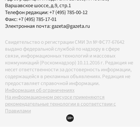
Варшавское шоссе, д.9, стр.1
Телефон редакции:
+7 (495) 785-00-12
Факс:
+7 (495) 785-17-01
Электронная почта:
gazeta@gazeta.ru
Свидетельство о регистрации СМИ Эл № ФС77-67642
выдано федеральной службой по надзору в сфере
связи, информационных технологий и массовых
коммуникаций (Роскомнадзор) 10.11.2016 г. Редакция не
несет ответственности за достоверность информации,
содержащейся в рекламных объявлениях. Редакция не
предоставляет справочной информации.
Информация об ограничениях
На информационном ресурсе применяются
рекомендательные технологии в соответствии с
Правилами
18+