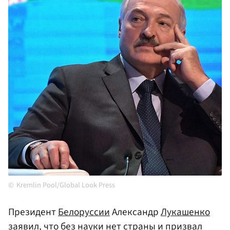
Kremlin Pool/Global Look Press
Президент
Белоруссии
Александр
Лукашенко
заявил, что без науки нет страны и призвал