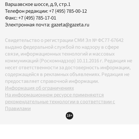
Варшавское шоссе, д.9, стр.1
Телефон редакции:
+7 (495) 785-00-12
Факс:
+7 (495) 785-17-01
Электронная почта:
gazeta@gazeta.ru
Свидетельство о регистрации СМИ Эл № ФС77-67642
выдано федеральной службой по надзору в сфере
связи, информационных технологий и массовых
коммуникаций (Роскомнадзор) 10.11.2016 г. Редакция не
несет ответственности за достоверность информации,
содержащейся в рекламных объявлениях. Редакция не
предоставляет справочной информации.
Информация об ограничениях
На информационном ресурсе применяются
рекомендательные технологии в соответствии с
Правилами
18+