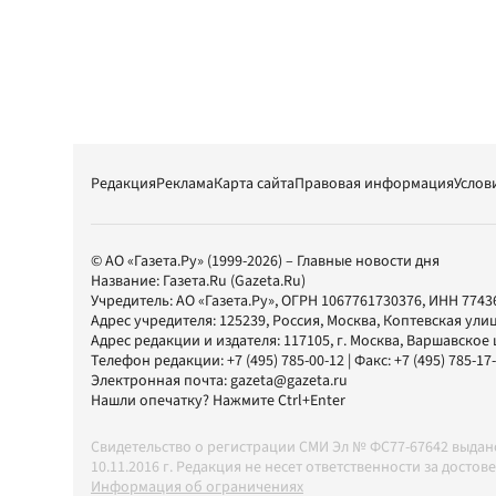
Редакция
Реклама
Карта сайта
Правовая информация
Услов
© АО «Газета.Ру» (1999-2026) – Главные новости дня
Название:
Газета.Ru
(Gazeta.Ru)
Учредитель:
АО «Газета.Ру»
, ОГРН 1067761730376, ИНН 7743
Адрес учредителя: 125239, Россия, Москва, Коптевская улиц
Адрес редакции и издателя:
117105
, г.
Москва
,
Варшавское шо
Телефон редакции:
+7 (495) 785-00-12
| Факс:
+7 (495) 785-17
Электронная почта:
gazeta@gazeta.ru
Нашли опечатку? Нажмите Ctrl+Enter
Свидетельство о регистрации СМИ Эл № ФС77-67642 выда
10.11.2016 г. Редакция не несет ответственности за дос
Информация об ограничениях