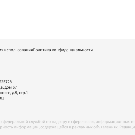
ия использования
Политика конфиденциальности
625728
а, дом 67
ссе, д.9, стр.1
-01
но федеральной службой по надзору в сфере связи, информационных т
товерность информации, содержащейся в рекламных объявлениях. Редак