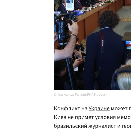
Александр Рюмин/РИА Новости
Конфликт на
Украине
может п
Киев не примет условия мем
бразильский журналист и ге