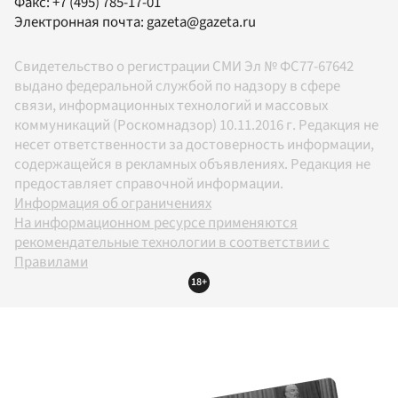
Факс:
+7 (495) 785-17-01
Электронная почта:
gazeta@gazeta.ru
Свидетельство о регистрации СМИ Эл № ФС77-67642
выдано федеральной службой по надзору в сфере
связи, информационных технологий и массовых
коммуникаций (Роскомнадзор) 10.11.2016 г. Редакция не
несет ответственности за достоверность информации,
содержащейся в рекламных объявлениях. Редакция не
предоставляет справочной информации.
Информация об ограничениях
На информационном ресурсе применяются
рекомендательные технологии в соответствии с
Правилами
18+