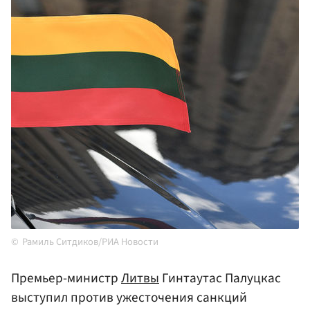
Рамиль Ситдиков/РИА Новости
Премьер-министр
Литвы
Гинтаутас Палуцкас
выступил против ужесточения санкций