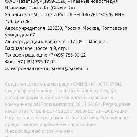
© АО «Газета.Ру» (1999-2026) – Главные новости дня
Название:
Газета.Ru
(Gazeta.Ru)
Учредитель:
АО «Газета.Ру»
, ОГРН 1067761730376, ИНН
7743625728
Адрес учредителя: 125239, Россия, Москва, Коптевская
улица, дом 67
Адрес редакции и издателя:
117105
, г.
Москва
,
Варшавское шоссе, д.9, стр.1
Телефон редакции:
+7 (495) 785-00-12
Факс:
+7 (495) 785-17-01
Электронная почта:
gazeta@gazeta.ru
Свидетельство о регистрации СМИ Эл № ФС77-67642
выдано федеральной службой по надзору в сфере
связи, информационных технологий и массовых
коммуникаций (Роскомнадзор) 10.11.2016 г. Редакция не
несет ответственности за достоверность информации,
содержащейся в рекламных объявлениях. Редакция не
предоставляет справочной информации.
Информация об ограничениях