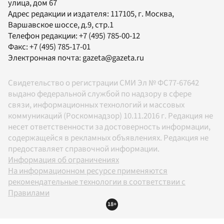
улица, дом 67
Адрес редакции и издателя:
117105
, г.
Москва
,
Варшавское шоссе, д.9, стр.1
Телефон редакции:
+7 (495) 785-00-12
Факс:
+7 (495) 785-17-01
Электронная почта:
gazeta@gazeta.ru
Свидетельство о регистрации СМИ Эл № ФС77-67642
выдано федеральной службой по надзору в сфере
связи, информационных технологий и массовых
коммуникаций (Роскомнадзор) 10.11.2016 г. Редакция не
несет ответственности за достоверность информации,
содержащейся в рекламных объявлениях. Редакция не
предоставляет справочной информации.
Информация об ограничениях
На информационном ресурсе применяются
рекомендательные технологии в соответствии с
Правилами
18+