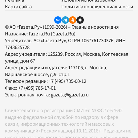
Карта сайта
Политика конфиденциальности
© АО «Газета.Ру» (1999-2026) – Главные новости дня
Название:
Газета.Ru
(Gazeta.Ru)
Учредитель:
АО «Газета.Ру»
, ОГРН 1067761730376, ИНН
7743625728
Адрес учредителя: 125239, Россия, Москва, Коптевская
улица, дом 67
Адрес редакции и издателя:
117105
, г.
Москва
,
Варшавское шоссе, д.9, стр.1
Телефон редакции:
+7 (495) 785-00-12
Факс:
+7 (495) 785-17-01
Электронная почта:
gazeta@gazeta.ru
Свидетельство о регистрации СМИ Эл № ФС77-67642
выдано федеральной службой по надзору в сфере
связи, информационных технологий и массовых
коммуникаций (Роскомнадзор) 10.11.2016 г. Редакция не
несет ответственности за достоверность информации,