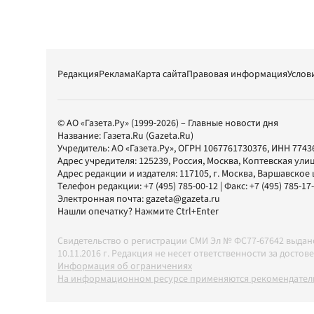
Редакция
Реклама
Карта сайта
Правовая информация
Услов
© АО «Газета.Ру» (1999-2026) – Главные новости дня
Название:
Газета.Ru
(Gazeta.Ru)
Учредитель:
АО «Газета.Ру»
, ОГРН 1067761730376, ИНН 7743
Адрес учредителя: 125239, Россия, Москва, Коптевская улиц
Адрес редакции и издателя:
117105
, г.
Москва
,
Варшавское шо
Телефон редакции:
+7 (495) 785-00-12
| Факс:
+7 (495) 785-17
Электронная почта:
gazeta@gazeta.ru
Нашли опечатку? Нажмите Ctrl+Enter
Свидетельство о регистрации СМИ Эл № ФС77-67642 выда
10.11.2016 г. Редакция не несет ответственности за дос
Информация об ограничениях
На информационном ресурсе применяются рекомендатель