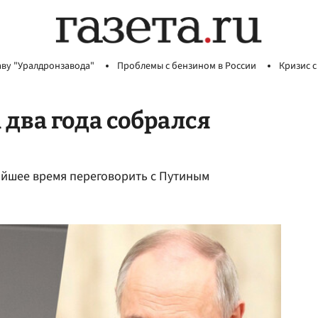
аву "Уралдронзавода"
Проблемы с бензином в России
Кризис с
 два года собрался
айшее время переговорить с Путиным