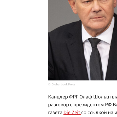
Global Look Press
Канцлер ФРГ Олаф
Шольц
пл
разговор с президентом РФ
газета
Die Zeit
со ссылкой на 