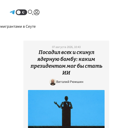
Авторизоваться
 мигрантами в Сеуте
07 августа 2026, 10:43
Посадил всех и скинул
ядерную бомбу: каким
президентом мог бы стать
ИИ
Виталий Рюмшин