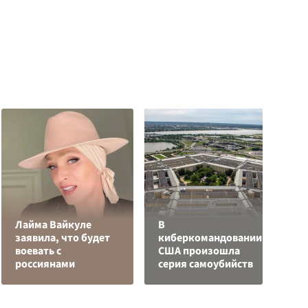
Лайма Вайкуле
В
заявила, что будет
киберкомандовании
Я
воевать с
США произошла
д
россиянами
серия самоубийств
о