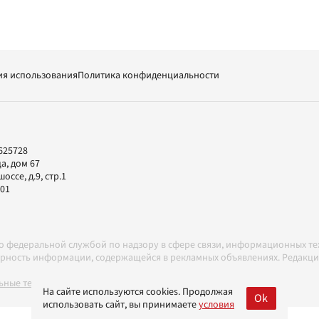
ия использования
Политика конфиденциальности
625728
а, дом 67
ссе, д.9, стр.1
-01
но федеральной службой по надзору в сфере связи, информационных т
товерность информации, содержащейся в рекламных объявлениях. Редак
ные технологии в соответствии с Правилами
На сайте используются cookies. Продолжая
Ok
использовать сайт, вы принимаете
условия