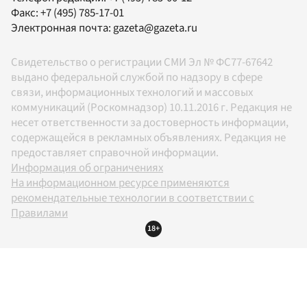
Факс:
+7 (495) 785-17-01
Электронная почта:
gazeta@gazeta.ru
Свидетельство о регистрации СМИ Эл № ФС77-67642
выдано федеральной службой по надзору в сфере
связи, информационных технологий и массовых
коммуникаций (Роскомнадзор) 10.11.2016 г. Редакция не
несет ответственности за достоверность информации,
содержащейся в рекламных объявлениях. Редакция не
предоставляет справочной информации.
Информация об ограничениях
На информационном ресурсе применяются
рекомендательные технологии в соответствии с
Правилами
18+