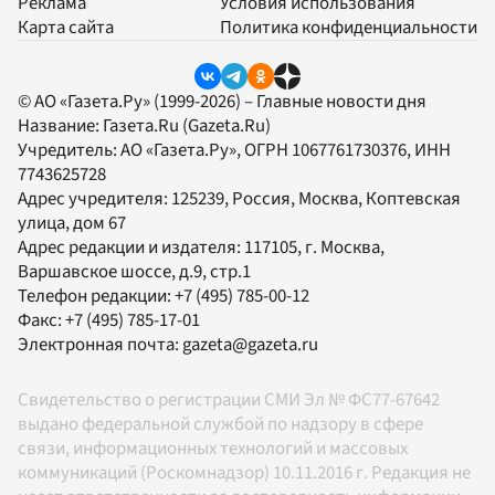
Реклама
Условия использования
Карта сайта
Политика конфиденциальности
© АО «Газета.Ру» (1999-2026) – Главные новости дня
Название:
Газета.Ru
(Gazeta.Ru)
Учредитель:
АО «Газета.Ру»
, ОГРН 1067761730376, ИНН
7743625728
Адрес учредителя: 125239, Россия, Москва, Коптевская
улица, дом 67
Адрес редакции и издателя:
117105
, г.
Москва
,
Варшавское шоссе, д.9, стр.1
Телефон редакции:
+7 (495) 785-00-12
Факс:
+7 (495) 785-17-01
Электронная почта:
gazeta@gazeta.ru
Свидетельство о регистрации СМИ Эл № ФС77-67642
выдано федеральной службой по надзору в сфере
связи, информационных технологий и массовых
коммуникаций (Роскомнадзор) 10.11.2016 г. Редакция не