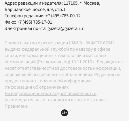
Адрес редакции и издателя:
117105
, г.
Москва
,
Варшавское шоссе, д.9, стр.1
Телефон редакции:
+7 (495) 785-00-12
Факс:
+7 (495) 785-17-01
Электронная почта:
gazeta@gazeta.ru
Свидетельство о регистрации СМИ Эл № ФС77-67642
выдано федеральной службой по надзору в сфере
связи, информационных технологий и массовых
коммуникаций (Роскомнадзор) 10.11.2016 г. Редакция не
несет ответственности за достоверность информации,
содержащейся в рекламных объявлениях. Редакция не
предоставляет справочной информации.
Информация об ограничениях
На информационном ресурсе применяются
рекомендательные технологии в соответствии с
Правилами
18+