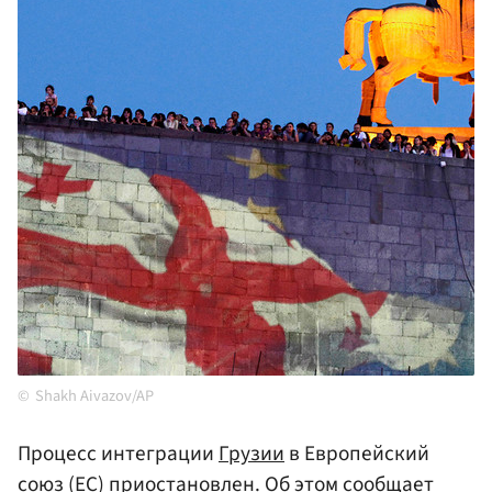
Shakh Aivazov/AP
Процесс интеграции
Грузии
в Европейский
союз (ЕС) приостановлен. Об этом сообщает