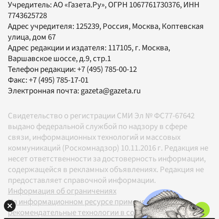
Учредитель:
АО «Газета.Ру»
, ОГРН 1067761730376, ИНН
7743625728
Адрес учредителя: 125239, Россия, Москва, Коптевская
улица, дом 67
Адрес редакции и издателя:
117105
, г.
Москва
,
Варшавское шоссе, д.9, стр.1
Телефон редакции:
+7 (495) 785-00-12
Факс:
+7 (495) 785-17-01
Электронная почта:
gazeta@gazeta.ru
Свидетельство о регистрации СМИ Эл № ФС77-67642
выдано федеральной службой по надзору в сфере
связи, информационных технологий и массовых
коммуникаций (Роскомнадзор) 10.11.2016 г. Редакция не
несет ответственности за достоверность информации,
содержащейся в рекламных объявлениях. Редакция не
предоставляет справочной информации.
Информация об ограничениях
На информационном ресурсе применяются
рекомендательные технологии в соответствии с