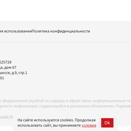
ия использования
Политика конфиденциальности
625728
а, дом 67
ссе, д.9, стр.1
-01
но федеральной службой по надзору в сфере связи, информационных т
товерность информации, содержащейся в рекламных объявлениях. Редак
ные технологии в соответствии с Правилами
На сайте используются cookies. Продолжая
Ok
использовать сайт, вы принимаете
условия