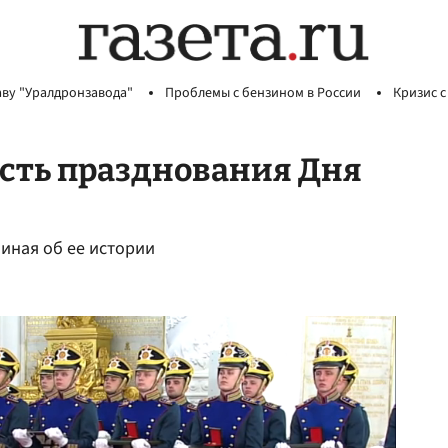
аву "Уралдронзавода"
Проблемы с бензином в России
Кризис с
сть празднования Дня
иная об ее истории