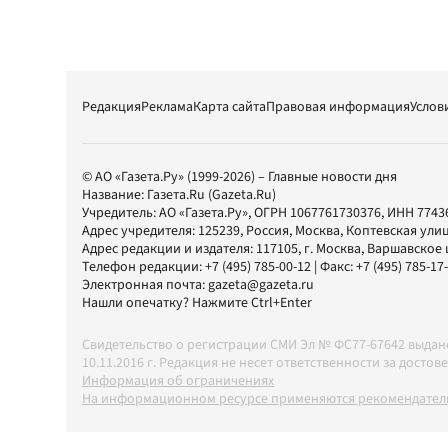
Редакция
Реклама
Карта сайта
Правовая информация
Услов
© АО «Газета.Ру» (1999-2026) – Главные новости дня
Название:
Газета.Ru
(Gazeta.Ru)
Учредитель:
АО «Газета.Ру»
, ОГРН 1067761730376, ИНН 7743
Адрес учредителя: 125239, Россия, Москва, Коптевская улиц
Адрес редакции и издателя:
117105
, г.
Москва
,
Варшавское шо
Телефон редакции:
+7 (495) 785-00-12
| Факс:
+7 (495) 785-17
Электронная почта:
gazeta@gazeta.ru
Нашли опечатку? Нажмите Ctrl+Enter
Свидетельство о регистрации СМИ Эл № ФС77-67642 выда
10.11.2016 г. Редакция не несет ответственности за дос
Информация об ограничениях
На информационном ресурсе применяются рекомендатель