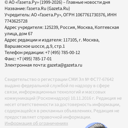
© АО «Газета.Ру» (1999-2026) – Главные новости дня
Название:
Газета.Ru
(Gazeta.Ru)
Учредитель:
АО «Газета.Ру»
, ОГРН 1067761730376, ИНН
7743625728
Адрес учредителя: 125239, Россия, Москва, Коптевская
улица, дом 67
Адрес редакции и издателя:
117105
, г.
Москва
,
Варшавское шоссе, д.9, стр.1
Телефон редакции:
+7 (495) 785-00-12
Факс:
+7 (495) 785-17-01
Электронная почта:
gazeta@gazeta.ru
Свидетельство о регистрации СМИ Эл № ФС77-67642
выдано федеральной службой по надзору в сфере
связи, информационных технологий и массовых
коммуникаций (Роскомнадзор) 10.11.2016 г. Редакция не
несет ответственности за достоверность информации,
содержащейся в рекламных объявлениях. Редакция не
предоставляет справочной информации.
Информация об ограничениях