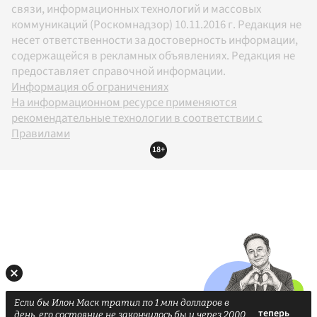
связи, информационных технологий и массовых
коммуникаций (Роскомнадзор) 10.11.2016 г. Редакция не
несет ответственности за достоверность информации,
содержащейся в рекламных объявлениях. Редакция не
предоставляет справочной информации.
Информация об ограничениях
На информационном ресурсе применяются
рекомендательные технологии в соответствии с
Правилами
18+
Если бы Илон Маск тратил по 1 млн долларов в
день, его состояние не закончилось бы и через 2000