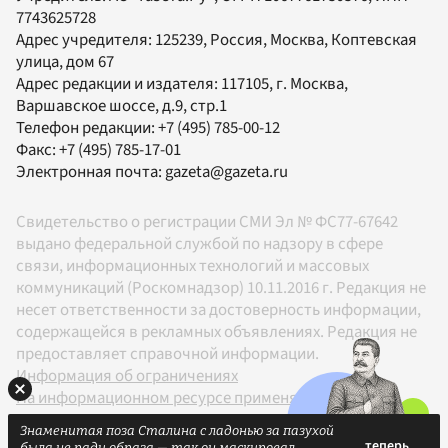
7743625728
Адрес учредителя: 125239, Россия, Москва, Коптевская
улица, дом 67
Адрес редакции и издателя:
117105
, г.
Москва
,
Варшавское шоссе, д.9, стр.1
Телефон редакции:
+7 (495) 785-00-12
Факс:
+7 (495) 785-17-01
Электронная почта:
gazeta@gazeta.ru
Свидетельство о регистрации СМИ Эл № ФС77-67642
выдано федеральной службой по надзору в сфере
связи, информационных технологий и массовых
коммуникаций (Роскомнадзор) 10.11.2016 г. Редакция не
несет ответственности за достоверность информации,
содержащейся в рекламных объявлениях. Редакция не
предоставляет справочной информации.
Информация об ограничениях
На информационном ресурсе применяются
рекомендательные технологии в соответствии с
Знаменитая поза Сталина с ладонью за пазухой
Правилами
была не ради образа — так он маскировал