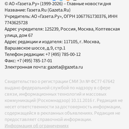
© АО «Газета.Ру» (1999-2026) – Главные новости дня
Название:
Газета.Ru
(Gazeta.Ru)
Учредитель:
АО «Газета.Ру»
, ОГРН 1067761730376, ИНН
7743625728
Адрес учредителя: 125239, Россия, Москва, Коптевская
улица, дом 67
Адрес редакции и издателя:
117105
, г.
Москва
,
Варшавское шоссе, д.9, стр.1
Телефон редакции:
+7 (495) 785-00-12
Факс:
+7 (495) 785-17-01
Электронная почта:
gazeta@gazeta.ru
Свидетельство о регистрации СМИ Эл № ФС77-67642
выдано федеральной службой по надзору в сфере
связи, информационных технологий и массовых
коммуникаций (Роскомнадзор) 10.11.2016 г. Редакция не
несет ответственности за достоверность информации,
содержащейся в рекламных объявлениях. Редакция не
предоставляет справочной информации.
Информация об ограничениях