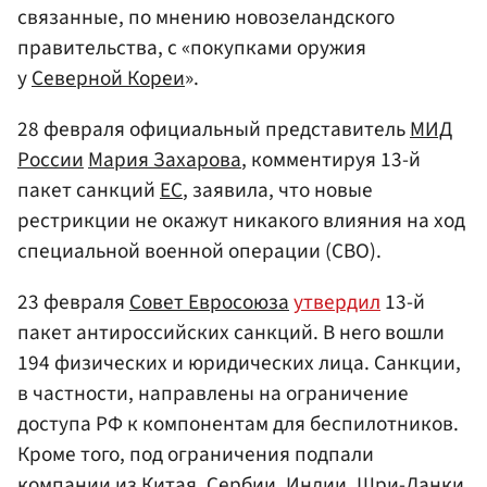
связанные, по мнению новозеландского
правительства, с «покупками оружия
у
Северной Кореи
».
28 февраля официальный представитель
МИД
России
Мария Захарова
, комментируя 13-й
пакет санкций
ЕС
, заявила, что новые
рестрикции не окажут никакого влияния на ход
специальной военной операции (СВО).
23 февраля
Совет Евросоюза
утвердил
13-й
пакет антироссийских санкций. В него вошли
194 физических и юридических лица. Санкции,
в частности, направлены на ограничение
доступа РФ к компонентам для беспилотников.
Кроме того, под ограничения подпали
компании из
Китая
,
Сербии
,
Индии
,
Шри-Ланки
,