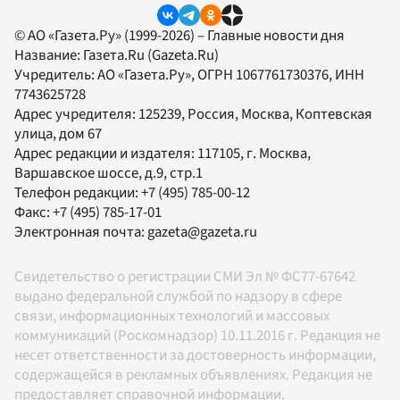
© АО «Газета.Ру» (1999-2026) – Главные новости дня
Название:
Газета.Ru
(Gazeta.Ru)
Учредитель:
АО «Газета.Ру»
, ОГРН 1067761730376, ИНН
7743625728
Адрес учредителя: 125239, Россия, Москва, Коптевская
улица, дом 67
Адрес редакции и издателя:
117105
, г.
Москва
,
Варшавское шоссе, д.9, стр.1
Телефон редакции:
+7 (495) 785-00-12
Факс:
+7 (495) 785-17-01
Электронная почта:
gazeta@gazeta.ru
Свидетельство о регистрации СМИ Эл № ФС77-67642
выдано федеральной службой по надзору в сфере
связи, информационных технологий и массовых
коммуникаций (Роскомнадзор) 10.11.2016 г. Редакция не
несет ответственности за достоверность информации,
содержащейся в рекламных объявлениях. Редакция не
предоставляет справочной информации.