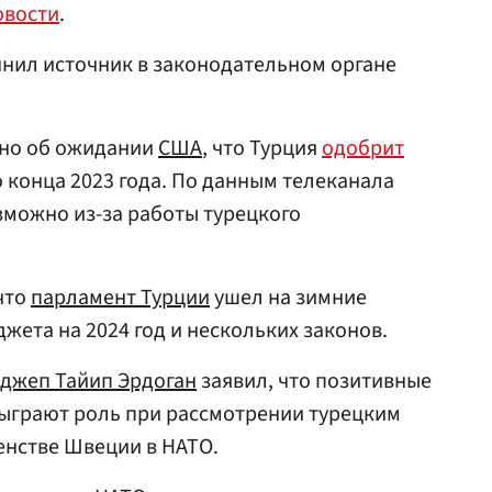
овости
.
чнил источник в законодательном органе
тно об ожидании
США
, что Турция
одобрит
 конца 2023 года. По данным телеканала
озможно из-за работы турецкого
 что
парламент Турции
ушел на зимние
жета на 2024 год и нескольких законов.
джеп Тайип Эрдоган
заявил, что позитивные
 сыграют роль при рассмотрении турецким
енстве Швеции в НАТО.