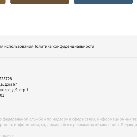
ия использования
Политика конфиденциальности
625728
а, дом 67
ссе, д.9, стр.1
-01
но федеральной службой по надзору в сфере связи, информационных т
товерность информации, содержащейся в рекламных объявлениях. Редак
ные технологии в соответствии с Правилами