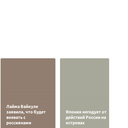
Лайма Вайкуле
В
заявила, что будет
Япония негодует от
к
воевать с
действий России на
С
россиянами
островах
с