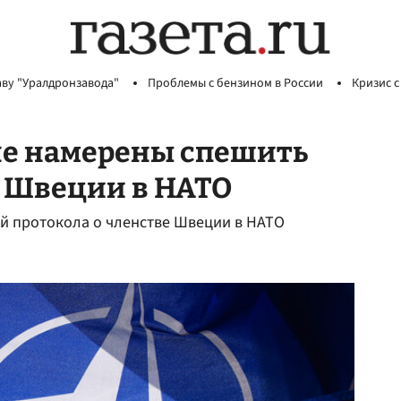
аву "Уралдронзавода"
Проблемы с бензином в России
Кризис с
 не намерены спешить
а Швеции в НАТО
ей протокола о членстве Швеции в НАТО