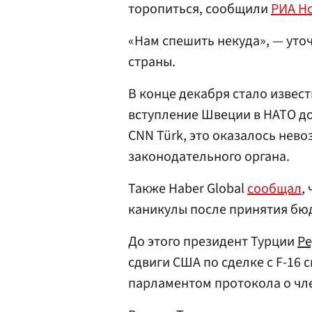
торопиться, сообщили
РИА Н
«Нам спешить некуда», — уто
страны.
В конце декабря стало извес
вступление Швеции в НАТО до
CNN Türk, это оказалось нев
законодательного органа.
Также Haber Global
сообщал
,
каникулы после принятия бюд
До этого президент Турции
Ре
сдвиги США по сделке с F-16
парламентом протокола о чл