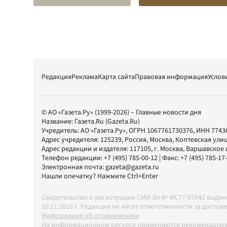
Редакция
Реклама
Карта сайта
Правовая информация
Услов
© АО «Газета.Ру» (1999-2026) – Главные новости дня
Название:
Газета.Ru
(Gazeta.Ru)
Учредитель:
АО «Газета.Ру»
, ОГРН 1067761730376, ИНН 7743
Адрес учредителя: 125239, Россия, Москва, Коптевская улиц
Адрес редакции и издателя:
117105
, г.
Москва
,
Варшавское шо
Телефон редакции:
+7 (495) 785-00-12
| Факс:
+7 (495) 785-17
Электронная почта:
gazeta@gazeta.ru
Нашли опечатку? Нажмите Ctrl+Enter
Свидетельство о регистрации СМИ Эл № ФС77-67642 выда
10.11.2016 г. Редакция не несет ответственности за дос
Информация об ограничениях
На информационном ресурсе применяются рекомендатель