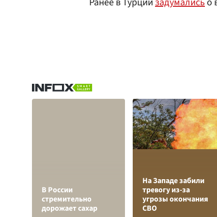
Ранее в Турции
задумались
о 
На Западе забили
В России
тревогу из-за
стремительно
угрозы окончания
дорожает сахар
СВО