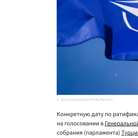
Beata Zawrzel/NurPhoto/Reuters
Конкретную дату по ратифик
на голосовании в
Генерально
собрания (парламента)
Турци