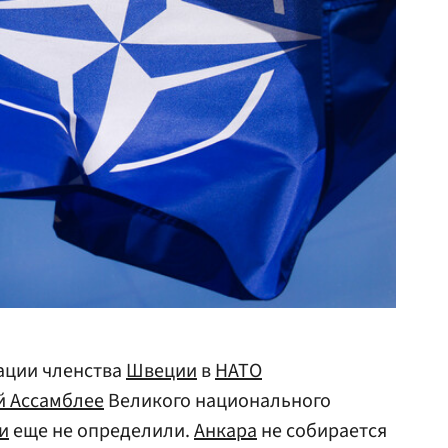
ации членства
Швеции
в
НАТО
й Ассамблее
Великого национального
и
еще не определили.
Анкара
не собирается