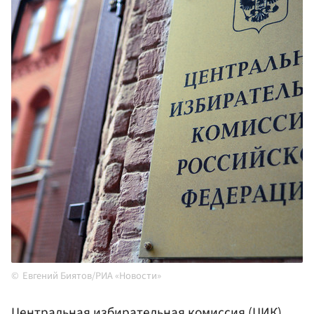
Евгений Биятов/РИА «Новости»
Центральная избирательная комиссия (
ЦИК
)