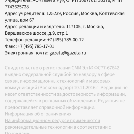
Учредитель:
АО «Газета.Ру»
, ОГРН 1067761730376, ИНН
7743625728
Адрес учредителя: 125239, Россия, Москва, Коптевская
улица, дом 67
Адрес редакции и издателя:
117105
, г.
Москва
,
Варшавское шоссе, д.9, стр.1
Телефон редакции:
+7 (495) 785-00-12
Факс:
+7 (495) 785-17-01
Электронная почта:
gazeta@gazeta.ru
Свидетельство о регистрации СМИ Эл № ФС77-67642
выдано федеральной службой по надзору в сфере
связи, информационных технологий и массовых
коммуникаций (Роскомнадзор) 10.11.2016 г. Редакция не
несет ответственности за достоверность информации,
содержащейся в рекламных объявлениях. Редакция не
предоставляет справочной информации.
Информация об ограничениях
На информационном ресурсе применяются
рекомендательные технологии в соответствии с
Правилами