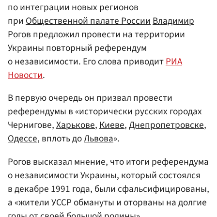
по интеграции новых регионов
при
Общественной палате России
Владимир
Рогов
предложил провести на территории
Украины повторный референдум
о независимости. Его слова приводит
РИА
Новости
.
В первую очередь он призвал провести
референдумы в «исторически русских городах
Чернигове,
Харькове
,
Киеве
,
Днепропетровске
,
Одессе
, вплоть до
Львова
».
Рогов высказал мнение, что итоги референдума
о независимости Украины, который состоялся
в декабре 1991 года, были сфальсифицированы,
а «жители УССР обмануты и оторваны на долгие
годы от своей большой родины».